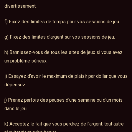
divertissement.
f) Fixez des limites de temps pour vos sessions de jeu.
g) Fixez des limites d’argent sur vos sessions de jeu.
h) Bannissez-vous de tous les sites de jeux si vous avez
un problème sérieux.
i) Essayez d’avoir le maximum de plaisir par dollar que vous
dépensez.
j) Prenez parfois des pauses d’une semaine ou d’un mois
dans le jeu.
k) Acceptez le fait que vous perdrez de l’argent: tout autre