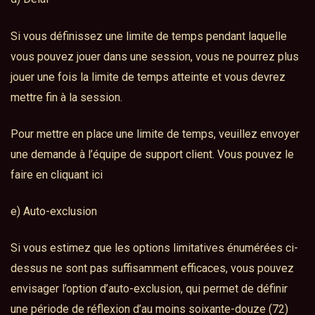
Si vous définissez une limite de temps pendant laquelle
vous pouvez jouer dans une session, vous ne pourrez plus
jouer une fois la limite de temps atteinte et vous devrez
mettre fin à la session.
Pour mettre en place une limite de temps, veuillez envoyer
une demande à l’équipe de support client. Vous pouvez le
faire en cliquant ici
e) Auto-exclusion
Si vous estimez que les options limitatives énumérées ci-
dessus ne sont pas suffisamment efficaces, vous pouvez
envisager l’option d’auto-exclusion, qui permet de définir
une période de réflexion d’au moins soixante-douze (72)