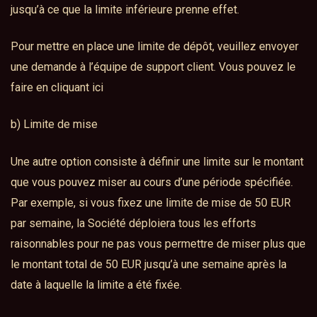
jusqu’à ce que la limite inférieure prenne effet.
Pour mettre en place une limite de dépôt, veuillez envoyer
une demande à l’équipe de support client. Vous pouvez le
faire en cliquant ici
b) Limite de mise
Une autre option consiste à définir une limite sur le montant
que vous pouvez miser au cours d’une période spécifiée.
Par exemple, si vous fixez une limite de mise de 50 EUR
par semaine, la Société déploiera tous les efforts
raisonnables pour ne pas vous permettre de miser plus que
le montant total de 50 EUR jusqu’à une semaine après la
date à laquelle la limite a été fixée.