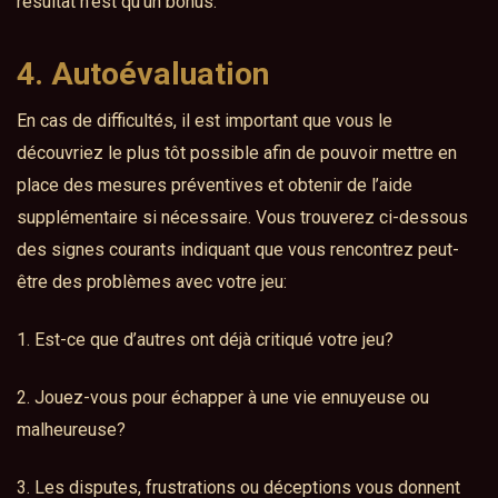
résultat n’est qu’un bonus.
4. Autoévaluation
En cas de difficultés, il est important que vous le
découvriez le plus tôt possible afin de pouvoir mettre en
place des mesures préventives et obtenir de l’aide
supplémentaire si nécessaire. Vous trouverez ci-dessous
des signes courants indiquant que vous rencontrez peut-
être des problèmes avec votre jeu:
1. Est-ce que d’autres ont déjà critiqué votre jeu?
2. Jouez-vous pour échapper à une vie ennuyeuse ou
malheureuse?
3. Les disputes, frustrations ou déceptions vous donnent